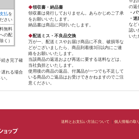
※お
の返
◆
領収書・納品書
・パ
領収書は発行しておりません。あらかじめご了承
支払
を
・迷
をお願いいたします。
ださい
など
納品書は商品に同封いたします。
料無料
認い
への配
◆
配送ミス・不良品交換
いた
除く）
万が一、配送ミスやお届け商品に不良、破損等な
どがございましたら、商品到着後3日以内にご連
絡をお願いいたします。
当該商品の返送および再送に要する送料などは、
手続き完了確
当社負担といたします。
。
使用後の商品の返品、付属品が一つでも不足して
り遅れる場合
いる商品のご返品はお受けできかねますのでご注
さい。
意ください。
送料とお支払い方法について
個人情報の取