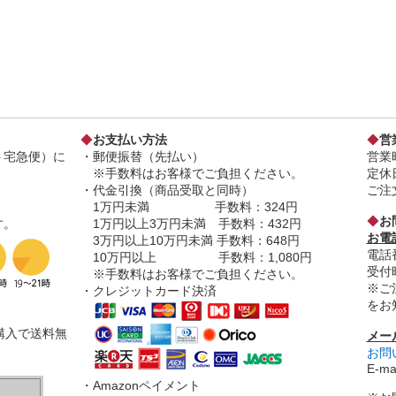
◆
お支払い方法
◆
営
ト宅急便）に
・郵便振替（先払い）
営業時
※手数料はお客様でご負担ください。
定休
・代金引換（商品受取と同時）
ご注
1万円未満 手数料：324円
◆
お
す。
1万円以上3万円未満 手数料：432円
お電
3万円以上10万円未満 手数料：648円
電話番
10万円以上 手数料：1,080円
受付時
※手数料はお客様でご負担ください。
※ご
・クレジットカード決済
をお
ご購入で送料無
メー
お問
E-m
・Amazonペイメント